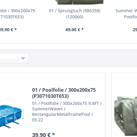
folie / 300x200x75
01 / Sprungtuch (986358)
Summer W
071030T653)
(120060)
Poolfo
39,90 € *
49,00 € *
29
01 / Poolfolie / 300x200x75
(P3071030T653)
01 / Poolfolie / 300x200x75 9.8FT /
SummerWaves /
RectangularMetalFramePool /
05.22
39,90 € *