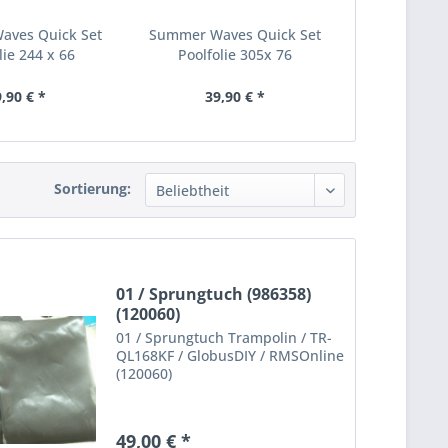
aves Quick Set
Summer Waves Quick Set
lie 244 x 66
Poolfolie 305x 76
,90 € *
39,90 € *
Sortierung:
01 / Sprungtuch (986358)
(120060)
01 / Sprungtuch Trampolin / TR-
QL168KF / GlobusDIY / RMSOnline
(120060)
49,00 € *