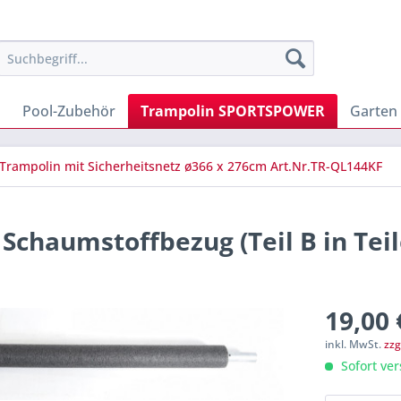
Pool-Zubehör
Trampolin SPORTSPOWER
Garten
Trampolin mit Sicherheitsnetz ø366 x 276cm Art.Nr.TR-QL144KF
chaumstoffbezug (Teil B in Teile
19,00 
inkl. MwSt.
zzg
Sofort ver